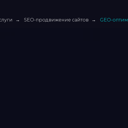
слуги
SEO-продвижение сайтов
GEO-оптим
→
→