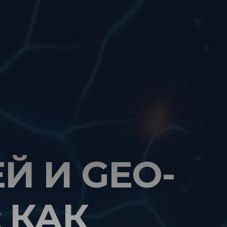
Й И GEO-
 КАК