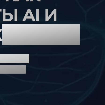
Ы AI И
К
НА 357%
EO и как
 недель