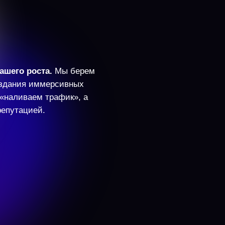
Мы берем
рсивных
афик», а